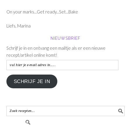
On your marks...Get ready...Set...Bake
Liefs, Marina
NIEUWSBRIEF
Schrijf je in en ontvang een mailtje als er een nieuwe
recept/artikel online komt!
vul
hier
je
SCHRIJF JE IN
e-
mail
adres
in.....