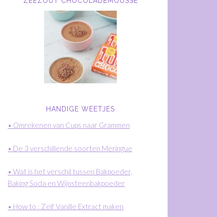
ZEEZOUT CHOCOLADEMOUSSE
HANDIGE WEETJES
• Omrekenen van Cups naar Grammen
• De 3 verschillende soorten Meringue
• Wat is het verschil tussen Bakpoeder,
Baking Soda en Wijnsteenbakpoeder
• How to : Zelf Vanille Extract maken