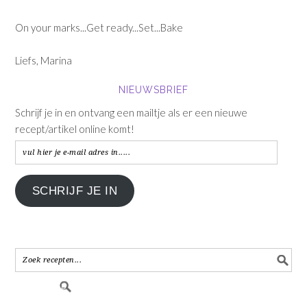
On your marks...Get ready...Set...Bake
Liefs, Marina
NIEUWSBRIEF
Schrijf je in en ontvang een mailtje als er een nieuwe
recept/artikel online komt!
vul
hier
je
SCHRIJF JE IN
e-
mail
adres
in.....