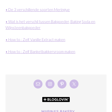
• De 3 verschillende soorten Meringue
• Wat is het verschil tussen Bakpoeder, Baking Soda en
Wijnsteenbakpoeder
• How to : Zelf Vanille Extract maken
• How to : Zelf Banketbakkersroom maken
MARINA’S BAKERY