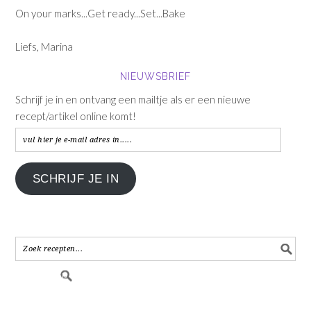
On your marks...Get ready...Set...Bake
Liefs, Marina
NIEUWSBRIEF
Schrijf je in en ontvang een mailtje als er een nieuwe
recept/artikel online komt!
vul
hier
je
SCHRIJF JE IN
e-
mail
adres
in.....