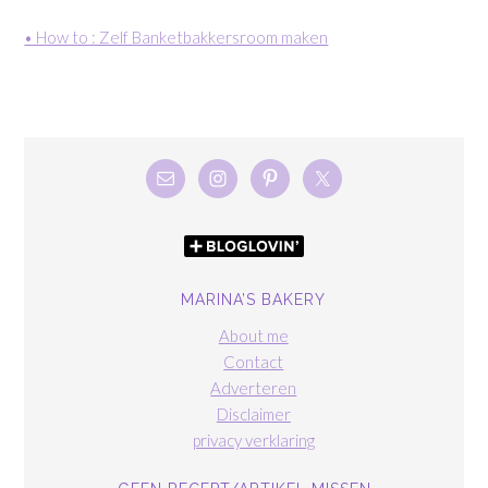
• How to : Zelf Banketbakkersroom maken
MARINA’S BAKERY
About me
Contact
Adverteren
Disclaimer
privacy verklaring