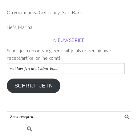
On your marks...Get ready...Set...Bake
Liefs, Marina
NIEUWSBRIEF
Schrijf je in en ontvang een mailtje als er een nieuwe
recept/artikel online komt!
vul
hier
je
SCHRIJF JE IN
e-
mail
adres
in.....