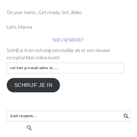
On your marks...Get ready...Set...Bake
Liefs, Marina
NIEUWSBRIEF
Schrijf je in en ontvang een mailtje als er een nieuwe
recept/artikel online komt!
vul
hier
je
SCHRIJF JE IN
e-
mail
adres
in.....