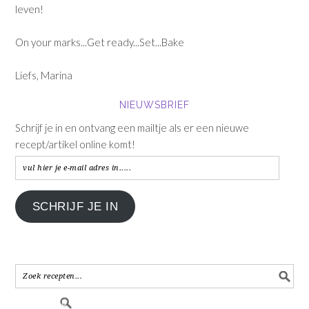
leven!
On your marks...Get ready...Set...Bake
Liefs, Marina
NIEUWSBRIEF
Schrijf je in en ontvang een mailtje als er een nieuwe
recept/artikel online komt!
vul
hier
je
SCHRIJF JE IN
e-
mail
adres
in.....