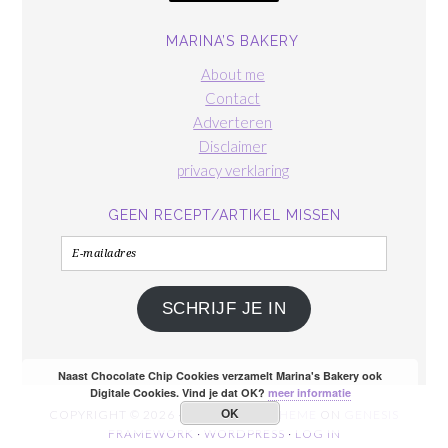
MARINA’S BAKERY
About me
Contact
Adverteren
Disclaimer
privacy verklaring
GEEN RECEPT/ARTIKEL MISSEN
E-
mailadres
SCHRIJF JE IN
Naast Chocolate Chip Cookies verzamelt Marina's Bakery ook
Digitale Cookies. Vind je dat OK?
meer informatie
OK
COPYRIGHT © 2026 ·
FOODIE PRO THEME
ON
GENESIS
FRAMEWORK
·
WORDPRESS
·
LOG IN